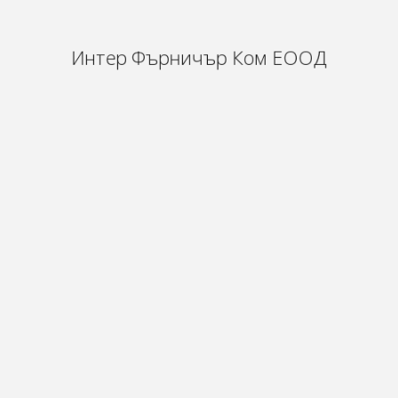
Интер Фърничър Ком ЕООД
За фирмата
а фабрика за
о натурален
За фирмата
Плотове
Производствена база